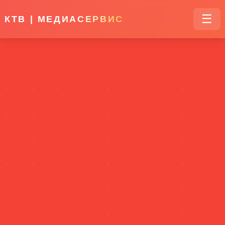
☰
КТВ | МЕДИАСЕРВИС